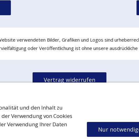
 Website verwendeten Bilder, Grafiken und Logos sind urheberrech
ielfältigung oder Veröffentlichung ist ohne unsere ausdrückliche
Vertrag widerrufen
nschutz
Urheberrecht
Cookies
Barrierefreiheit
AGB
Versand & Zahlu
onalität und den Inhalt zu
d der Verwendung von Cookies
His Royal Highness Grand Duke Friedrich Maik ® ™
2026
der Verwendung Ihrer Daten
Familienwappen ist markenrechtlich und urheberrechtlich geschütz
Nur notwendig
Namensrechte sind urheberrechtlich geschützt