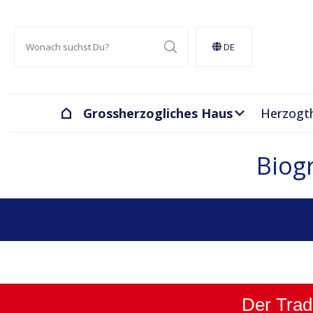
DE
Grossherzogliches Haus
Herzogt
Biog
Der Tradi