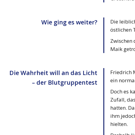
Wie ging es weiter?
Die leibli
östlichen 
Zwischen d
Maik getro
Die Wahrheit will an das Licht
Friedrich 
ein norma
– der Blutgruppentest
Doch es ka
Zufall, da
hatten. Da
ihm jedoch
hielten.