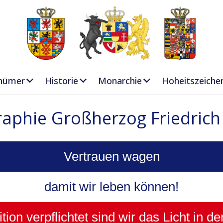
hümer
Historie
Monarchie
Hoheitszeiche
raphie Großherzog Friedrich
Vertrauen wagen
damit wir leben können!
tion verpflichtet sind wir das Licht in de