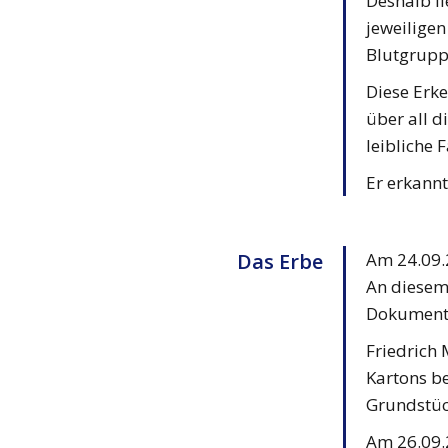
Deshalb li
jeweiligen
Blutgrupp
Diese Erke
über all d
leibliche 
Er erkannt
Das Erbe
Am 24.09.2
An diesem 
Dokumente
Friedrich 
Kartons be
Grundstüc
Am 26.09.2