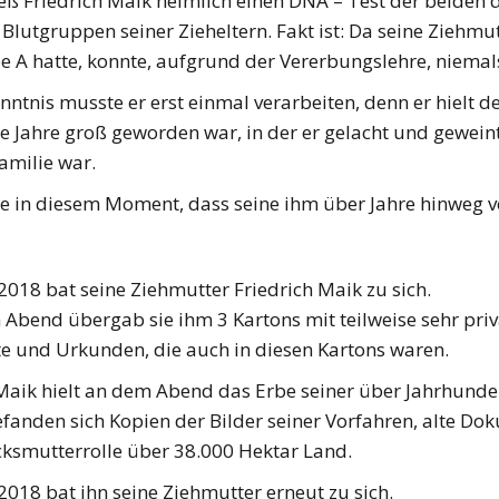
eß Friedrich Maik heimlich einen DNA – Test der beiden 
 Blutgruppen seiner Zieheltern. Fakt ist: Da seine Ziehmu
e A hatte, konnte, aufgrund der Vererbungslehre, niema
nntnis musste er erst einmal verarbeiten, denn er hielt d
ie Jahre groß geworden war, in der er gelacht und geweint 
Familie war.
e in diesem Moment, dass seine ihm über Jahre hinweg ver
018 bat seine Ziehmutter Friedrich Maik zu sich.
Abend übergab sie ihm 3 Kartons mit teilweise sehr priva
 und Urkunden, die auch in diesen Kartons waren.
Maik hielt an dem Abend das Erbe seiner über Jahrhundert
fanden sich Kopien der Bilder seiner Vorfahren, alte Do
ksmutterrolle über 38.000 Hektar Land.
018 bat ihn seine Ziehmutter erneut zu sich.