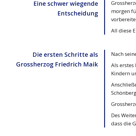
Eine schwer wiegende
Grossherz
morgen für
Entscheidung
vorbereite
All diese 
Die ersten Schritte als
Nach sein
Grossherzog Friedrich Maik
Als erste
Kindern u
Anschließ
Schönberg,
Grossherzo
Des Weiter
dass die G