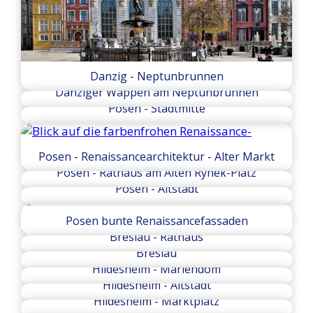
Danzig - Neptunbrunnen
Danziger Wappen am Neptunbrunnen
Posen - Stadtmitte
Posen - Renaissancearchitektur - Alter Markt
Posen - Rathaus am Alten Rynek-Platz
Posen - Altstadt
Posen bunte Renaissancefassaden
Breslau - Rathaus
Breslau
Hildesheim - Mariendom
Hildesheim - Altstadt
Hildesheim - Marktplatz