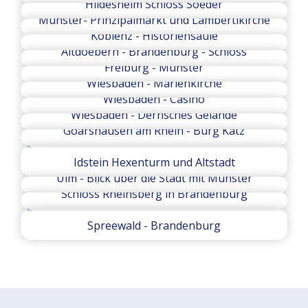
Hildesheim Schloss Soeder
Münster- Prinzipalmarkt und Lambertikirche
Koblenz - Historiensäule
Altdoebern - Brandenburg - Schloss
Freiburg - Münster
Wiesbaden - Marienkirche
Wiesbaden - Casino
Wiesbaden - Dernsches Gelände
Goarshausen am Rhein - Burg Katz
Idstein Hexenturm und Altstadt
Ulm - Blick über die Stadt mit Münster
Schloss Rheinsberg in Brandenburg
Spreewald - Brandenburg